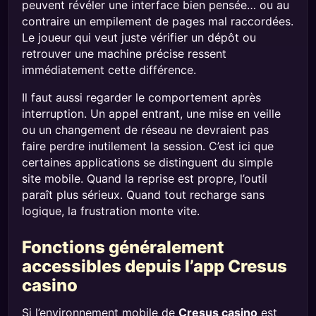
peuvent révéler une interface bien pensée… ou au
contraire un empilement de pages mal raccordées.
Le joueur qui veut juste vérifier un dépôt ou
retrouver une machine précise ressent
immédiatement cette différence.
Il faut aussi regarder le comportement après
interruption. Un appel entrant, une mise en veille
ou un changement de réseau ne devraient pas
faire perdre inutilement la session. C’est ici que
certaines applications se distinguent du simple
site mobile. Quand la reprise est propre, l’outil
paraît plus sérieux. Quand tout recharge sans
logique, la frustration monte vite.
Fonctions généralement
accessibles depuis l’app Cresus
casino
Si l’environnement mobile de
Cresus casino
est