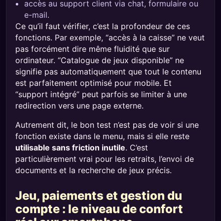
accès au support client via chat, formulaire ou
e-mail.
Ce qu’il faut vérifier, c’est la profondeur de ces
fonctions. Par exemple, “accès à la caisse” ne veut
pas forcément dire même fluidité que sur
ordinateur. “Catalogue de jeux disponible” ne
signifie pas automatiquement que tout le contenu
est parfaitement optimisé pour mobile. Et
“support intégré” peut parfois se limiter à une
redirection vers une page externe.
Autrement dit, le bon test n’est pas de voir si une
fonction existe dans le menu, mais si elle reste
utilisable sans friction inutile
. C’est
particulièrement vrai pour les retraits, l’envoi de
documents et la recherche de jeux précis.
Jeu, paiements et gestion du
compte : le niveau de confort