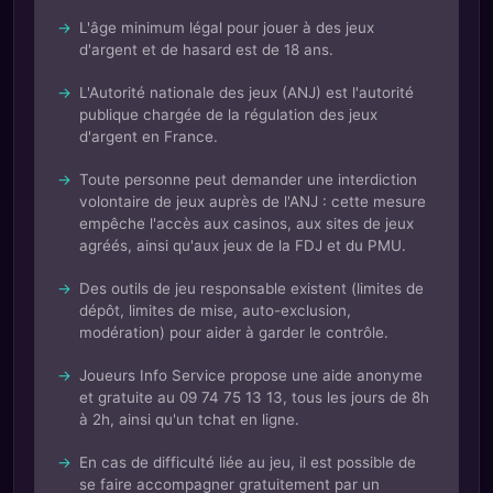
L'âge minimum légal pour jouer à des jeux
d'argent et de hasard est de 18 ans.
L'Autorité nationale des jeux (ANJ) est l'autorité
publique chargée de la régulation des jeux
d'argent en France.
Toute personne peut demander une interdiction
volontaire de jeux auprès de l'ANJ : cette mesure
empêche l'accès aux casinos, aux sites de jeux
agréés, ainsi qu'aux jeux de la FDJ et du PMU.
Des outils de jeu responsable existent (limites de
dépôt, limites de mise, auto-exclusion,
modération) pour aider à garder le contrôle.
Joueurs Info Service propose une aide anonyme
et gratuite au 09 74 75 13 13, tous les jours de 8h
à 2h, ainsi qu'un tchat en ligne.
En cas de difficulté liée au jeu, il est possible de
se faire accompagner gratuitement par un