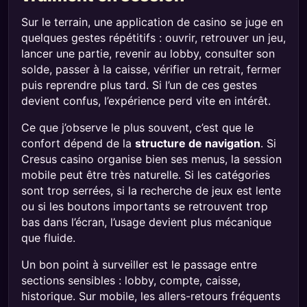
Sur le terrain, une application de casino se juge en
quelques gestes répétitifs : ouvrir, retrouver un jeu,
lancer une partie, revenir au lobby, consulter son
solde, passer à la caisse, vérifier un retrait, fermer
puis reprendre plus tard. Si l’un de ces gestes
devient confus, l’expérience perd vite en intérêt.
Ce que j’observe le plus souvent, c’est que le
confort dépend de la
structure de navigation
. Si
Cresus casino organise bien ses menus, la session
mobile peut être très naturelle. Si les catégories
sont trop serrées, si la recherche de jeux est lente
ou si les boutons importants se retrouvent trop
bas dans l’écran, l’usage devient plus mécanique
que fluide.
Un bon point à surveiller est le passage entre
sections sensibles : lobby, compte, caisse,
historique. Sur mobile, les allers-retours fréquents