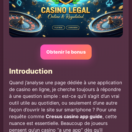
Obtenir le bonus
Introduction
Quand j’analyse une page dédiée à une application
de casino en ligne, je cherche toujours à répondre
à une question simple : est-ce qu’il s’agit d’un vrai
outil utile au quotidien, ou seulement d’une autre
façon d’ouvrir le site sur smartphone ? Pour une
requête comme
Cresus
casino app guide
, cette
nuance est essentielle. Beaucoup de joueurs
pensent qu’un casino “a une app” dès qu’il