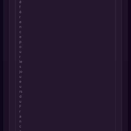
é
f
é
r
e
n
c
e
p
o
u
r
le
s
jo
u
e
u
rs
d
u
F
r
a
n
c