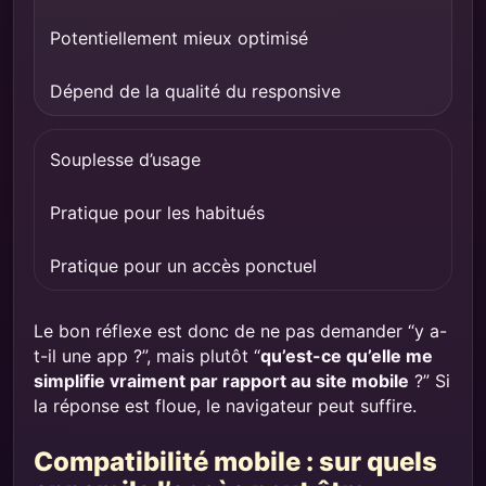
Potentiellement mieux optimisé
Dépend de la qualité du responsive
Souplesse d’usage
Pratique pour les habitués
Pratique pour un accès ponctuel
Le bon réflexe est donc de ne pas demander “y a-
t-il une app ?”, mais plutôt “
qu’est-ce qu’elle me
simplifie vraiment par rapport au site mobile
?” Si
la réponse est floue, le navigateur peut suffire.
Compatibilité mobile : sur quels