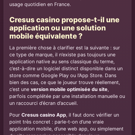
usage quotidien en France.
Cresus casino propose-t-il une
application ou une solution
mobile équivalente ?
La première chose à clarifier est la suivante : sur
ce type de marque, il n’existe pas toujours une
application native au sens classique du terme,
c’est-à-dire un logiciel distinct disponible dans un
store comme Google Play ou l’App Store. Dans
bien des cas, ce que le joueur trouve réellement,
c’est une
version mobile optimisée du site
,
parfois complétée par une installation manuelle ou
un raccourci d’écran d’accueil.
Pour
Cresus casino App
, il faut donc vérifier un
point très concret : parle-t-on d’une vraie
application mobile, d’une web app, ou simplement