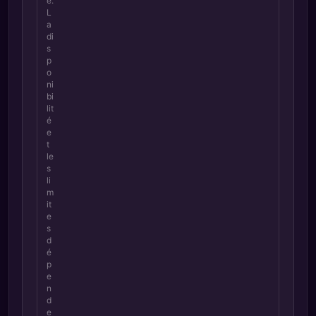
e.
L
a
di
s
p
o
ni
bi
lit
é
e
t
le
s
li
m
it
e
s
d
é
p
e
n
d
e