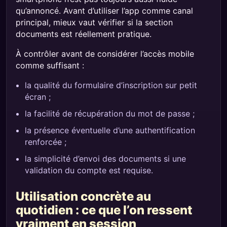
qu’annoncé. Avant d’utiliser l’app comme canal
principal, mieux vaut vérifier si la section
documents est réellement pratique.
À contrôler avant de considérer l’accès mobile
comme suffisant :
la qualité du formulaire d’inscription sur petit
écran ;
la facilité de récupération du mot de passe ;
la présence éventuelle d’une authentification
renforcée ;
la simplicité d’envoi des documents si une
validation du compte est requise.
Utilisation concrète au
quotidien : ce que l’on ressent
vraiment en session